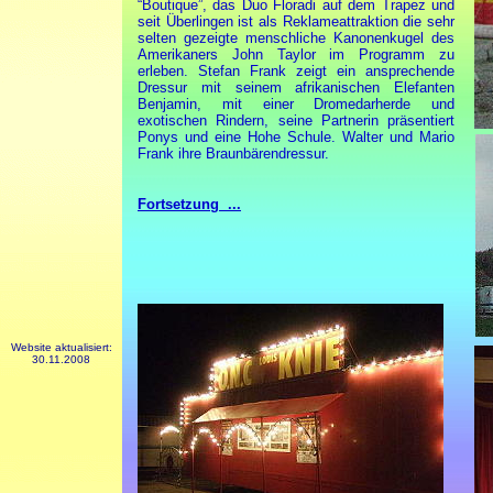
“Boutique”, das Duo Floradi auf dem Trapez und
seit Überlingen ist als Reklameattraktion die sehr
selten gezeigte menschliche Kanonenkugel des
Amerikaners John Taylor im Programm zu
erleben. Stefan Frank zeigt ein ansprechende
Dressur mit seinem afrikanischen Elefanten
Benjamin, mit einer Dromedarherde und
exotischen Rindern, seine Partnerin präsentiert
Ponys und eine Hohe Schule. Walter und Mario
Frank ihre Braunbärendressur.
Fortsetzung ...
Website aktualisiert:
30.11.2008