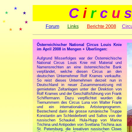
C
i
r
c
u
s
Forum
Links
Berichte 2008
Circ
Österreichischer National Circus Louis Knie
im April 2008 in Mengen + Überlingen:
Aufgrund Misserfolges war der Österreichische
National Circus Louis Knie mit Material und
Namensrechten an eine österreichische Bank
verpfändet, welche diesen Circus an den
deutschen Unternehmer Rolf Krames verkaufte.
So reist dieses Unternehmen derzeit nun in
Deutschland in neuer Zusammensetzung mit
gemieteten Zeltanlagen unter der Direktion von
Rolf Krames und der Geschäftsführung von Frank
Schiffermann. Dazu verpflichtet wurden die
Tiernummern des Circus Luna von Walter Frank
und ein internationales Artistenprogramm.
Bestechend darin die grosse rumänische Truppe
Konstantin am Schleiderbrett und Saltos von der
russischen Schaukel. Hula-Hupp von Marina
Trichina und Antipoden von Svetlana Trichina aus
St. Petersburg, die kreativen russischen Clows