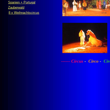
Spanien + Portugal
Zauberwald
8 x Weihnachtscircus
------
Circus
-
Circo
-
Cirq