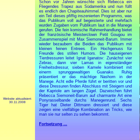
Schon vor Jahren wünschte sich Rebecca ein
Fliegendes Trapez aus Südamerika und nun füllt
es endlich den Chapiteauhimmel. Dies ist aber nur
ein Teil dieses pfiffig inszenierten Programms, was
das Publikum voll auf begeisterte und mehrfach
wurden Zugaben vom Publikum laut in die Manege
gerufen. Die fein komische Rahmenhandlung bietet
der französische Meisterclown Petit Gougou im
Zusammenspiel mit Max Siemoneit-Barum. Immer
wieder bezaubern die Beiden das Publikum mit
kleinen feinen Entrees. Ein Hochgenuss für
Freunde des stillen Humors. Die hauseigenen
Tierdressuren leitet Ignat Iganatov: Zunächst vier
Zebras, dann vier Lamas in eigenständiger
Freiheitsdressur, sieben Kamele kombiniert mit
einerm sprunggewaltigen Guanako. Ruhig
präsentiert er das mächtige Nashorn in der
Manege. Acht edle Pferde führt er beritten vor und
diese Dressuren finden Abschluss mit Steigern und
der Kapriole am langen Zügel. Dazwischen führt
Rebecca Siemoneit-Barum auf charmante Art eine
Website aktualisiert:
Ponyrasselbande durchs Manegenrund. Sechs
30.11.2008
Tiger hat Dieter Dittmann dressiert und diese
zeigen eine vielfältige Kombination an Tricks, wie
man sie nur selten zu sehen bekommt.
Fortsetzung ...