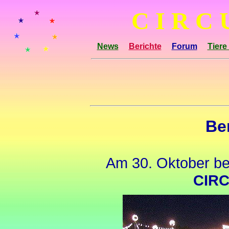
C I R C 
News
Berichte
Forum
Tiere
Be
Am 30. Oktober be
CIR