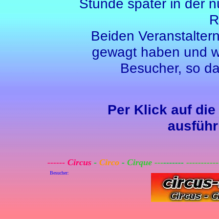
Stunde später in der n
R
Beiden Veranstaltern 
gewagt haben und w
Besucher, so da
Per Klick auf di
ausführ
------
Circus
-
Circo
-
Cirque ---
-------
----------
Besucher: