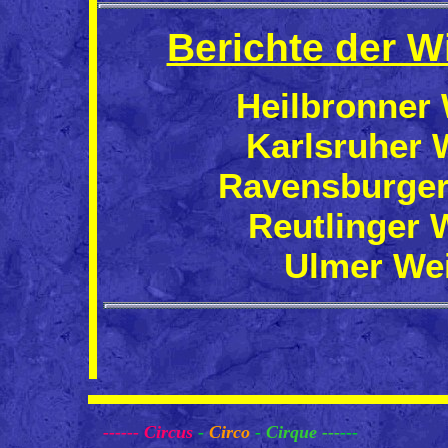
Berichte der W
Heilbronner
Karlsruher 
Ravensburger
Reutlinger 
Ulmer We
------
Circus
-
Circo
-
Cirque ---
---